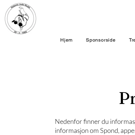
Hjem
Sponsorside
Tr
P
Nedenfor finner du informasjo
informasjon om Spond, appen 