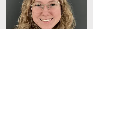
Pia Pharo Jarwson
Trener BJJ ungdom
Blått belte